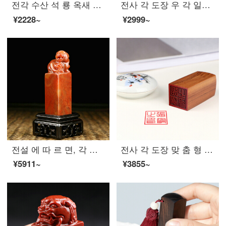
전각 수산 석 룡 옥새 전각 도장 제작 수공 가방 새 김 성명 글자 소장 서 예 서화 한장 석재
전사 각 도장 우 각 일본 유학 인장 맞 춤 제작 장 서 예 서화 장 이름 전각 개 인 서명 장정 제작 [15x60mm]
¥2228~
¥2999~
전설 에 따 르 면, 각 수산 돌비 의 인장 은 이름 서 예 서 예 와 그림, 장서가 남아 있 는 수공 가방 전각 자 를 맞 췄 다 고 한다.
전사 각 도장 맞 춤 형 개인 이름 사인 단목 도장 제작 학생 성명 서명 날인 장 서 예 서화 맞 춤 형 도장
¥5911~
¥3855~