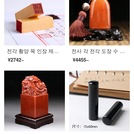
전각 황양 목 인장 제작 주문 제작 방장 개인 사인 장서 장 인 일본 유학 성명 날인 날인
전사 각 전각 도장 수 형 서 화 소장 서 예 중국화 도입부 도장 수공 전각 맞 춤 형 딸 홍
¥2742~
¥4455~