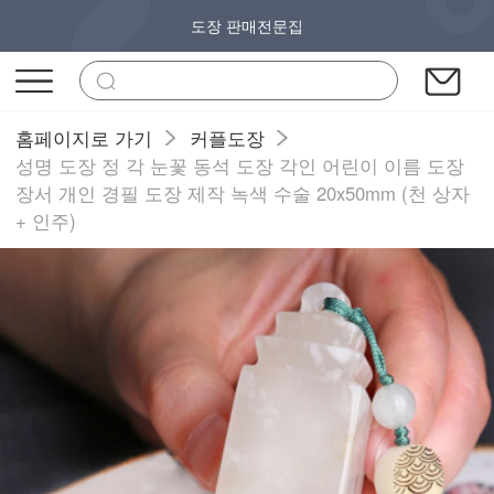
도장 판매전문집
홈페이지로 가기
커플도장
성명 도장 정 각 눈꽃 동석 도장 각인 어린이 이름 도장
장서 개인 경필 도장 제작 녹색 수술 20x50mm (천 상자
+ 인주)