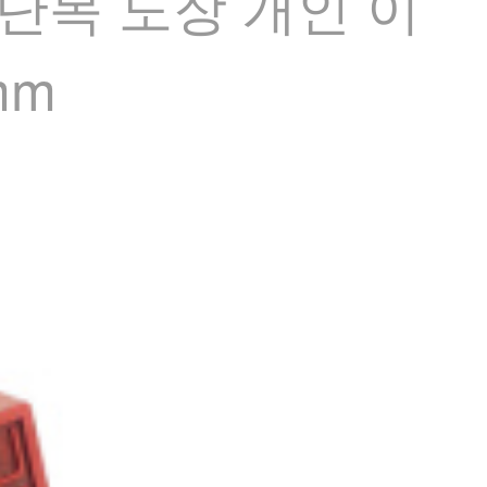
단목 도장 개인 이
mm