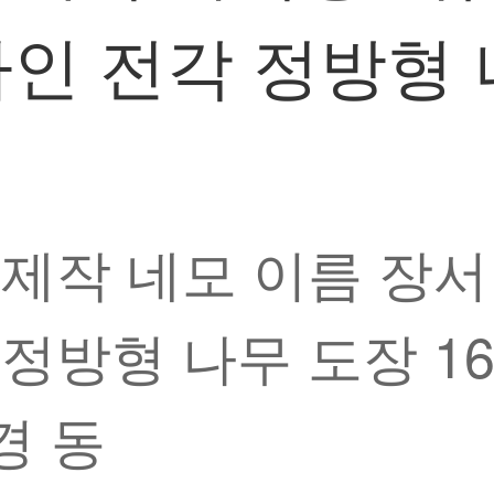
인 전각 정방형 나
 제작 네모 이름 장서
정방형 나무 도장 16
경 동