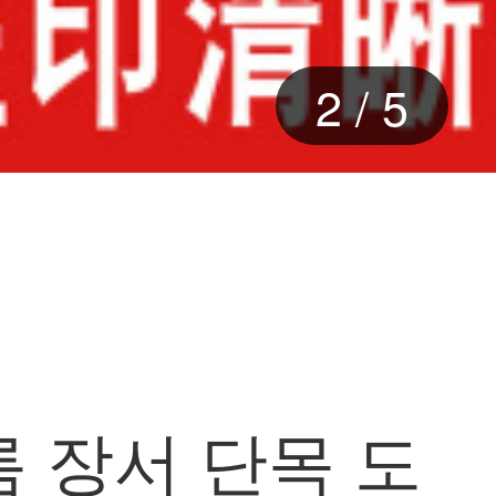
2
/
5
름 장서 단목 도