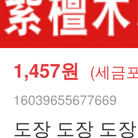
1,457원
(세금포
16039655677669
도장 도장 도장