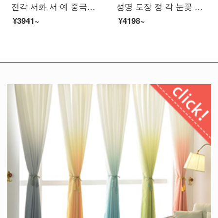
전각 서화 서 예 중국화 학생 가방 글자 새 기기 수산 석각 장 맞 춤 제작 전각 수공 각인 서 예 장서 인장 석 무료 각인
성명 도장 정 각 눈꽃 동석 도장 각인 어린이 이름 도장 장서 개인 경필 도장 제작 녹색 수술 20x50mm (천 상자 + 인주)
¥3941~
¥4198~