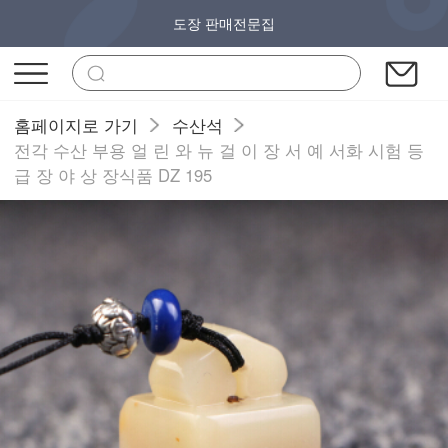
도장 판매전문집
홈페이지로 가기
수산석
전각 수산 부용 얼 린 와 뉴 걸 이 장 서 예 서화 시험 등
급 장 야 상 장식품 DZ 195