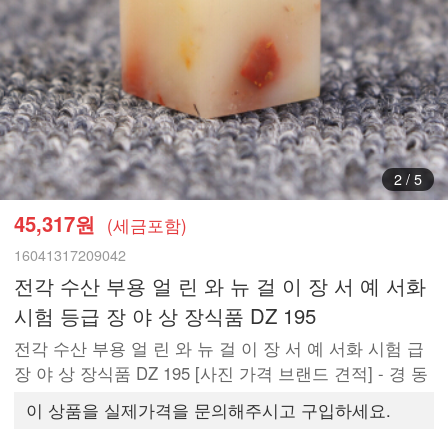
2
/
5
45,317원
(세금포함)
16041317209042
전각 수산 부용 얼 린 와 뉴 걸 이 장 서 예 서화
시험 등급 장 야 상 장식품 DZ 195
전각 수산 부용 얼 린 와 뉴 걸 이 장 서 예 서화 시험 급
장 야 상 장식품 DZ 195 [사진 가격 브랜드 견적] - 경 동
이 상품을 실제가격을 문의해주시고 구입하세요.